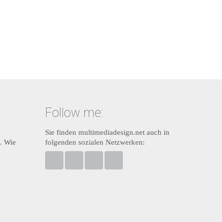
Follow me:
Sie finden multimediadesign.net auch in
. Wie
folgenden sozialen Netzwerken:
multimediadesign.net bei Facebook
Ansgar Bolle bei Twitter
Ansgar Bolle bei Linkedin
Ansgar Bolle bei XING