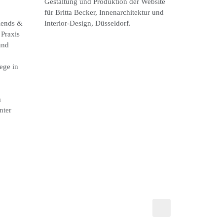
Gestaltung und Produktion der Website
für Britta Becker, Innenarchitektur und
riends &
Interior-Design, Düsseldorf.
 Praxis
und
ege in
m
nter